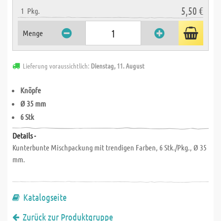
5,50 €
1
Pkg.
Menge
Lieferung voraussichtlich:
Dienstag, 11. August
Knöpfe
Ø 35 mm
6 Stk
Details -
Kunterbunte Mischpackung mit trendigen Farben, 6 Stk./Pkg., Ø 35
mm.
Katalogseite
Zurück zur Produktgruppe