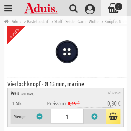
0
Aduis
> Bastelbedarf
> Stoff - Seide - Garn - Wolle
> Knöpfe, Nieten
% SALE %
Vierlochknopf - Ø 15 mm, marine
Preis
N° 921569
(inkl. MwSt.)
0,30 €
Preissturz
0,45 €
1
Stk.
Menge