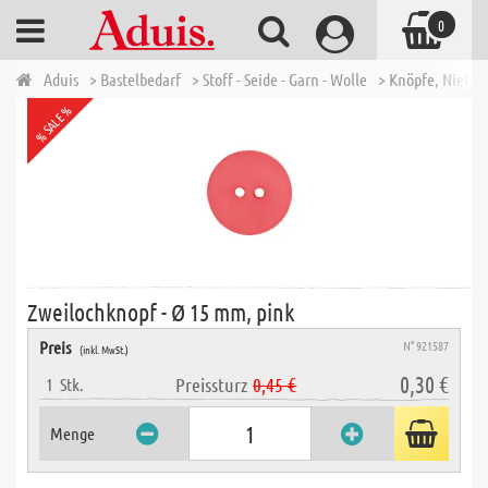
0
Aduis
> Bastelbedarf
> Stoff - Seide - Garn - Wolle
> Knöpfe, Nieten
% SALE %
Zweilochknopf - Ø 15 mm, pink
Preis
N° 921587
(inkl. MwSt.)
0,30 €
Preissturz
0,45 €
1
Stk.
Menge