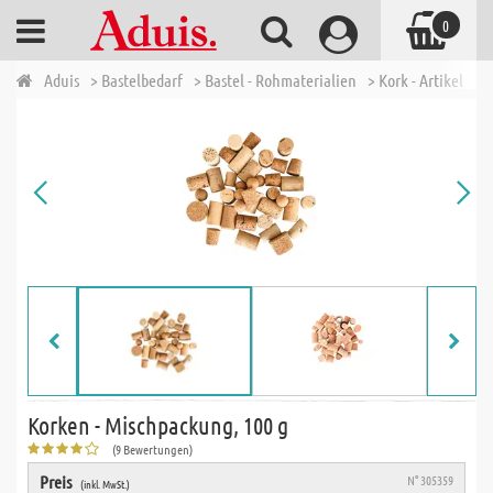
0
Aduis
> Bastelbedarf
> Bastel - Rohmaterialien
> Kork - Artikel
> 
Korken - Mischpackung, 100 g
(9 Bewertungen)
Preis
N° 305359
(inkl. MwSt.)