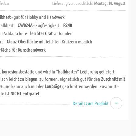
eferbar
Lieferung voraussichtlich:
Montag, 10. August
lbhart
- gut für Hobby und Handwerk
halbhart =
CW024A
- Zugfestigkeit =
R240
it Schlagschere -
leichter Grat
vorhanden
re -
Glanz-Oberfläche
mit leichten Kratzern möglich
fläche für
Kunsthandwerk
st
korrosionsbestätig
und wird in "
halbharter
" Legierung geliefert.
Blech leicht zu
biegen
, zu formen, eignet sich gut für den
Zuschnitt mit
re
und kann auch mit der
Laubsäge
geschnitten werden. Zuschnitt -
te ist
NICHT entgratet
.
Details zum Produkt