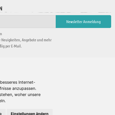
N
en
ie Neuigkeiten, Angebote und mehr
ig per E-Mail.
WIR BEFINDEN UNS IN
besseres Internet-
rfnisse anzupassen.
Es gibt uns auch in
stehen, woher unsere
ln.
b
Einstellungen ändern