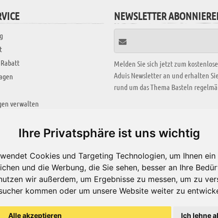
VICE
NEWSLETTER ABONNIERE
g
t
 Rabatt
Melden Sie sich jetzt zum kostenlos
Aduis Newsletter an und erhalten S
ragen
rund um das Thema Basteln regelmäß
gen verwalten
KREATIV ZONE
Ihre Privatsphäre ist uns wichtig
Aktuelles Video
wendet Cookies und Targeting Technologien, um Ihnen ein 
Alle Videos
ichen und die Werbung, die Sie sehen, besser an Ihre Bedü
Bastelideen
nutzen wir außerdem, um Ergebnisse zu messen, um zu ver
sucher kommen oder um unsere Website weiter zu entwicke
Arbeitsblätter
ärung
Alle akzeptieren
Ich lehne a