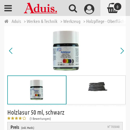
0
Aduis
> Werken & Technik
> Werkzeug
> Holzpflege - Oberfläche
Holzlasur 50 ml, schwarz
(1 Bewertungen)
Preis
N° 703848
(inkl. MwSt.)