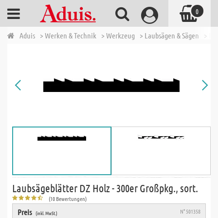
0
Aduis
> Werken & Technik
> Werkzeug
> Laubsägen & Sägen
> La
Laubsägeblätter DZ Holz - 300er Großpkg., sort.
(10 Bewertungen)
Preis
N° 501358
(inkl. MwSt.)