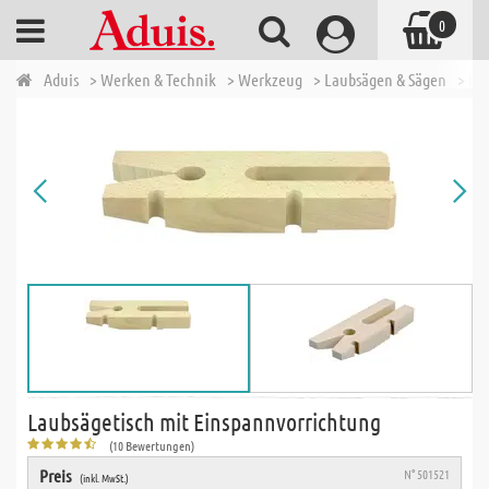
0
Aduis
> Werken & Technik
> Werkzeug
> Laubsägen & Sägen
> La
Laubsägetisch mit Einspannvorrichtung
(10 Bewertungen)
Preis
N° 501521
(inkl. MwSt.)