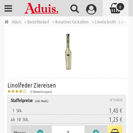
0
Aduis
> Bastelbedarf
> Kreatives Gestalten
> Linolschnitt - Linoldr
Linolfeder Ziereisen
(1 Bewertungen)
Staffelpreise
N° 350020
(inkl. MwSt.)
1,45 €
1
Stk.
1,25 €
ab
10
Stk.
Menge