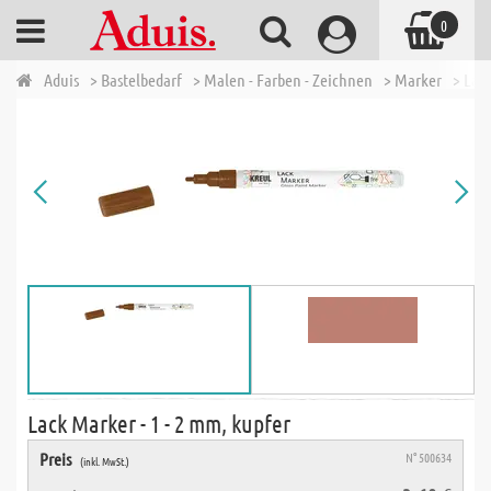
0
Aduis
> Bastelbedarf
> Malen - Farben - Zeichnen
> Marker
> Lac
Lack Marker - 1 - 2 mm, kupfer
Preis
N° 500634
(inkl. MwSt.)