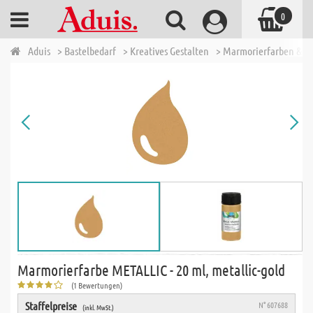
0
Aduis
> Bastelbedarf
> Kreatives Gestalten
> Marmorierfarben & Z
Marmorierfarbe METALLIC - 20 ml, metallic-gold
(1 Bewertungen)
Staffelpreise
N° 607688
(inkl. MwSt.)