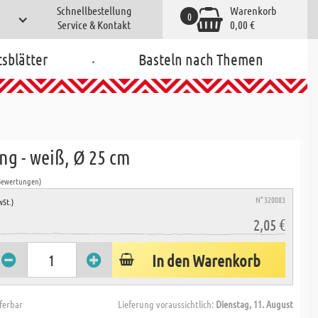
Schnellbestellung
Warenkorb
0
Service & Kontakt
0,00 €
.
tsblätter
Basteln nach Themen
ng - weiß, Ø 25 cm
Bewertungen)
N° 320083
wSt.)
2,05 €
In den Warenkorb
eferbar
Lieferung voraussichtlich:
Dienstag, 11. August