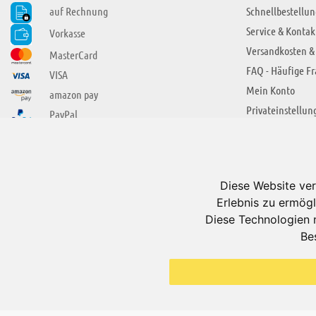
auf Rechnung
Schnellbestellun
Service & Kontak
Vorkasse
Versandkosten &
MasterCard
FAQ - Häufige F
VISA
Mein Konto
amazon pay
Privateinstellun
PayPal
SIE FINDEN UNS AUCH BEI
ÜBER ADUIS
Wir über uns
Diese Website ver
Jobs
Erlebnis zu ermögl
Impressum
Diese Technologien 
Be
AGB
Datenschutzerkl