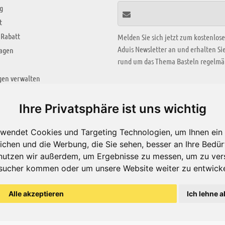
g
t
 Rabatt
Melden Sie sich jetzt zum kostenlos
Aduis Newsletter an und erhalten S
ragen
rund um das Thema Basteln regelmäß
gen verwalten
KREATIV ZONE
Ihre Privatsphäre ist uns wichtig
Aktuelles Video
wendet Cookies und Targeting Technologien, um Ihnen ein 
Alle Videos
ichen und die Werbung, die Sie sehen, besser an Ihre Bedü
Bastelideen
nutzen wir außerdem, um Ergebnisse zu messen, um zu ver
sucher kommen oder um unsere Website weiter zu entwicke
Arbeitsblätter
ärung
Alle akzeptieren
Ich lehne a
© Aduis 1996 - 2026