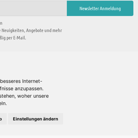
en
ie Neuigkeiten, Angebote und mehr
ig per E-Mail.
WIR BEFINDEN UNS IN
besseres Internet-
rfnisse anzupassen.
Es gibt uns auch in
stehen, woher unsere
ln.
b
Einstellungen ändern