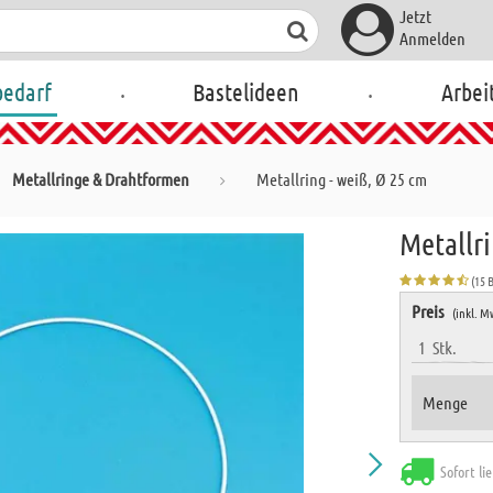
Jetzt
Anmelden
.
.
bedarf
Bastelideen
Arbei
Metallringe & Drahtformen
Metallring - weiß, Ø 25 cm
Metallri
(15 
Preis
(inkl. M
1
Stk.
Menge
Sofort li