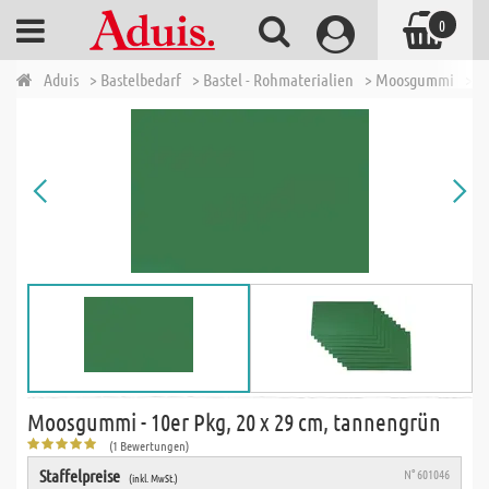
0
Aduis
> Bastelbedarf
> Bastel - Rohmaterialien
> Moosgummi
> M
Moosgummi - 10er Pkg, 20 x 29 cm, tannengrün
(1 Bewertungen)
Staffelpreise
N° 601046
(inkl. MwSt.)