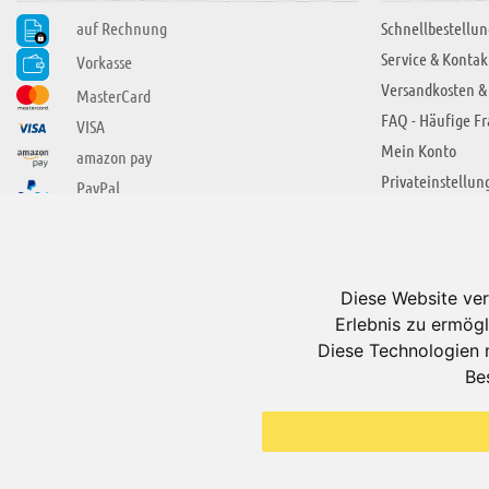
auf Rechnung
Schnellbestellun
Service & Kontak
Vorkasse
Versandkosten &
MasterCard
FAQ - Häufige F
VISA
Mein Konto
amazon pay
Privateinstellun
PayPal
SIE FINDEN UNS AUCH BEI
ÜBER ADUIS
Wir über uns
Diese Website ver
Jobs
Erlebnis zu ermögl
Impressum
Diese Technologien 
Be
AGB
Datenschutzerkl