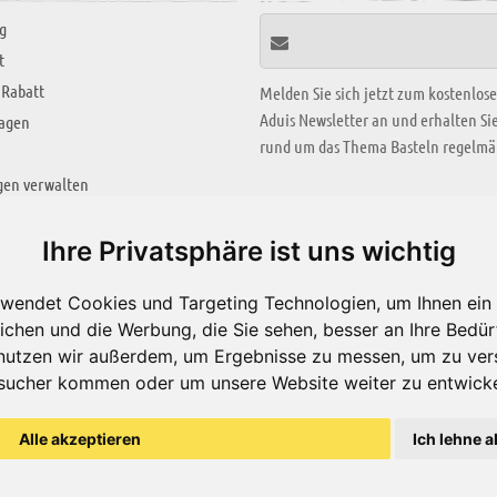
g
t
 Rabatt
Melden Sie sich jetzt zum kostenlos
Aduis Newsletter an und erhalten S
ragen
rund um das Thema Basteln regelmäß
gen verwalten
KREATIV ZONE
Ihre Privatsphäre ist uns wichtig
Aktuelles Video
wendet Cookies und Targeting Technologien, um Ihnen ein 
Alle Videos
ichen und die Werbung, die Sie sehen, besser an Ihre Bedü
Bastelideen
nutzen wir außerdem, um Ergebnisse zu messen, um zu ver
sucher kommen oder um unsere Website weiter zu entwicke
Arbeitsblätter
ärung
Alle akzeptieren
Ich lehne a
© Aduis 1996 - 2026