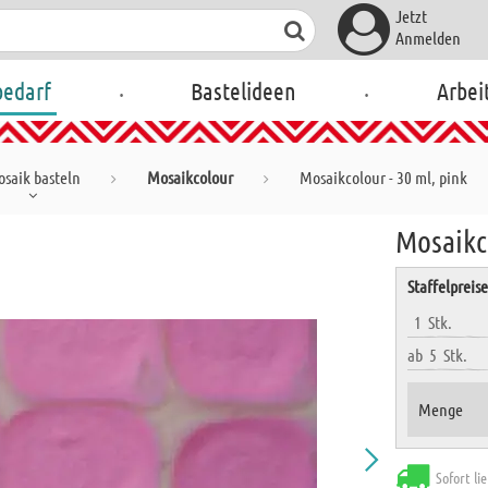
Jetzt
Anmelden
.
.
bedarf
Bastelideen
Arbei
saik basteln
Mosaikcolour
Mosaikcolour - 30 ml, pink
Mosaikco
Staffelpreis
1
Stk.
ab
5
Stk.
Menge
Sofort li