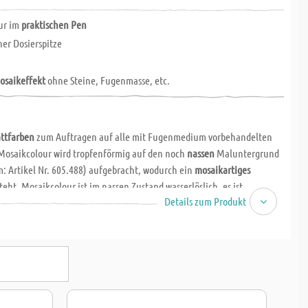
ur im
praktischen Pen
ner Dosierspitze
osaikeffekt
ohne Steine, Fugenmasse, etc.
ttfarben
zum Auftragen auf alle mit Fugenmedium vorbehandelten
Mosaikcolour wird tropfenförmig auf den noch
nassen
Maluntergrund
 Artikel Nr. 605.488) aufgebracht, wodurch ein
mosaikartiges
teht. Mosaikcolour ist im nassen Zustand wasserlöslich, es ist
Details zum Produkt
 und trocknet innerhalb von
6-8 Stunden
.
s
Fugenmedium
wird mit einem Spatel auf den gewünschten
. 1-2 mm
dick aufgetragen. Anschließend werden die
Farben
mit
and in die noch
nasse Oberfläche eingetropft
. Geeignete Untergründe
rk saugend und waagrecht (Karton, Glas, Steine, Kunststoff, uvm.).