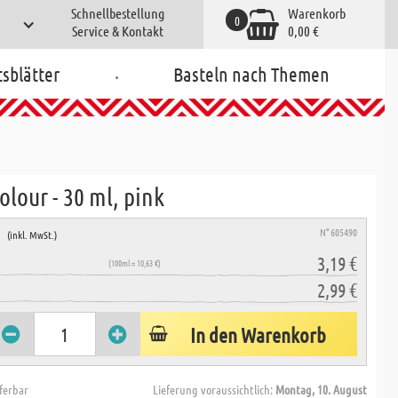
Schnellbestellung
Warenkorb
0
Service & Kontakt
0,00 €
.
tsblätter
Basteln nach Themen
lour - 30 ml, pink
e
N° 605490
(inkl. MwSt.)
3,19 €
(100ml = 10,63 €)
2,99 €
In den Warenkorb
eferbar
Lieferung voraussichtlich:
Montag, 10. August