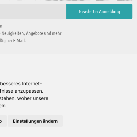
en
ie Neuigkeiten, Angebote und mehr
ig per E-Mail.
WIR BEFINDEN UNS IN
besseres Internet-
rfnisse anzupassen.
Es gibt uns auch in
stehen, woher unsere
ln.
b
Einstellungen ändern