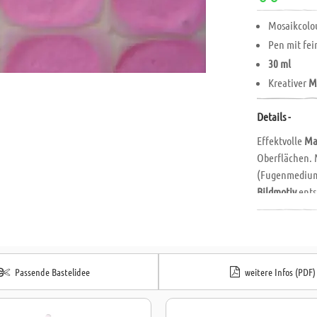
Mosaikcolo
Pen mit fei
30 ml
Kreativer
M
Details -
Effektvolle
Ma
Oberflächen. 
(Fugenmedium:
Bildmotiv
ents
schadstoffrei
Anleitung:
Da
Gegenstand
ca
geringem Abst
Passende Bastelidee
weitere Infos (PDF)
sind nicht sta