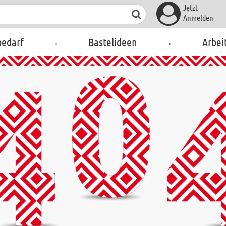
Jetzt
Anmelden
.
.
bedarf
Bastelideen
Arbei