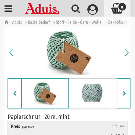
0
Aduis
> Bastelbedarf
> Stoff - Seide - Garn - Wolle
> Dekobänder
>
Papierschnur - 20 m, mint
Preis
N° 921447
(inkl. MwSt.)