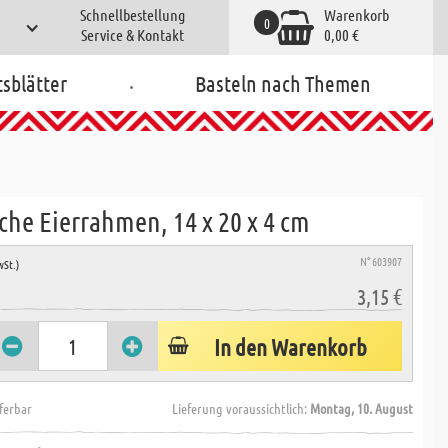
Schnellbestellung
Warenkorb
0
Service & Kontakt
0,00 €
.
tsblätter
Basteln nach Themen
he Eierrahmen, 14 x 20 x 4 cm
N° 603907
wSt.)
3,15 €
In den Warenkorb
eferbar
Lieferung voraussichtlich:
Montag, 10. August