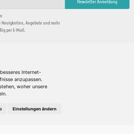
en
ie Neuigkeiten, Angebote und mehr
ig per E-Mail.
WIR BEFINDEN UNS IN
besseres Internet-
rfnisse anzupassen.
Es gibt uns auch in
stehen, woher unsere
ln.
b
Einstellungen ändern