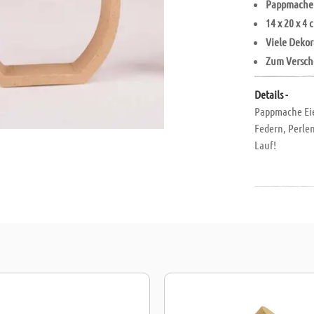
Pappmache
14 x 20 x 4 
Viele
Dekor
Zum
Versc
Details -
Pappmache Eie
Federn, Perlen
Lauf!