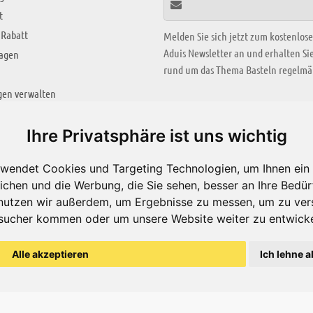
t
 Rabatt
Melden Sie sich jetzt zum kostenlos
Aduis Newsletter an und erhalten S
ragen
rund um das Thema Basteln regelmäß
gen verwalten
KREATIV ZONE
Ihre Privatsphäre ist uns wichtig
Aktuelles Video
wendet Cookies und Targeting Technologien, um Ihnen ein 
Alle Videos
ichen und die Werbung, die Sie sehen, besser an Ihre Bedü
Bastelideen
nutzen wir außerdem, um Ergebnisse zu messen, um zu ver
sucher kommen oder um unsere Website weiter zu entwicke
Arbeitsblätter
ärung
Alle akzeptieren
Ich lehne a
© Aduis 1996 - 2026