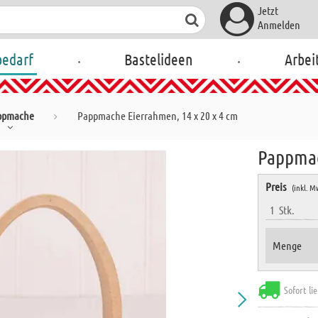
Jetzt
Anmelden
.
.
bedarf
Bastelideen
Arbei
ppmache
Pappmache Eierrahmen, 14 x 20 x 4 cm
Pappmac
Preis
(inkl. M
1
Stk.
Menge
Sofort li