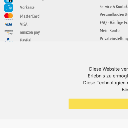
Service & Kontak
Vorkasse
Versandkosten &
MasterCard
FAQ - Häufige F
VISA
Mein Konto
amazon pay
Privateinstellun
PayPal
SIE FINDEN UNS AUCH BEI
ÜBER ADUIS
Wir über uns
Diese Website ver
Jobs
Erlebnis zu ermögl
Impressum
Diese Technologien 
Be
AGB
Datenschutzerkl