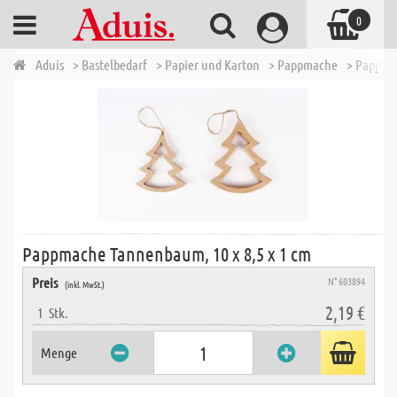
0
Aduis
> Bastelbedarf
> Papier und Karton
> Pappmache
> Pappma
Pappmache Tannenbaum, 10 x 8,5 x 1 cm
Preis
N° 603894
(inkl. MwSt.)
2,19 €
1
Stk.
Menge