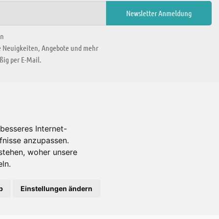
en
ie Neuigkeiten, Angebote und mehr
ig per E-Mail.
WIR BEFINDEN UNS IN
besseres Internet-
rfnisse anzupassen.
Es gibt uns auch in
stehen, woher unsere
ln.
b
Einstellungen ändern