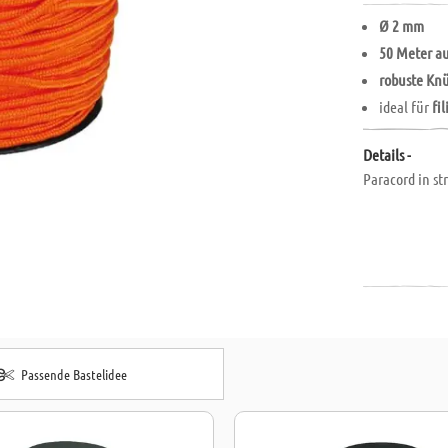
Ø 2 mm
50 Meter au
robuste Knü
ideal für
fi
Details -
Paracord in st
Passende Bastelidee