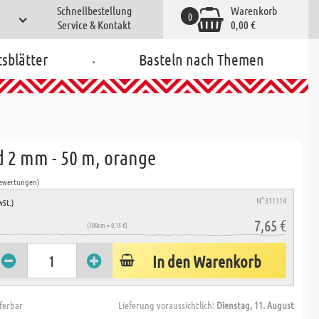
Schnellbestellung
Warenkorb
0
Service & Kontakt
0,00 €
.
tsblätter
Basteln nach Themen
d 2 mm - 50 m, orange
Bewertungen)
N° 311114
wSt.)
7,65 €
(100cm = 0,15 €)
In den Warenkorb
eferbar
Lieferung voraussichtlich:
Dienstag, 11. August