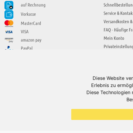
auf Rechnung
Schnellbestellun
Service & Kontak
Vorkasse
Versandkosten &
MasterCard
FAQ - Häufige F
VISA
Mein Konto
amazon pay
Privateinstellun
PayPal
SIE FINDEN UNS AUCH BEI
ÜBER ADUIS
Wir über uns
Diese Website ver
Jobs
Erlebnis zu ermögl
Impressum
Diese Technologien 
Be
AGB
Datenschutzerkl