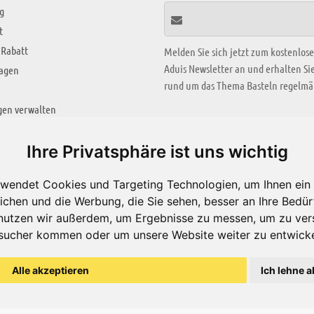
g
t
 Rabatt
Melden Sie sich jetzt zum kostenlos
Aduis Newsletter an und erhalten S
ragen
rund um das Thema Basteln regelmäß
gen verwalten
KREATIV ZONE
Ihre Privatsphäre ist uns wichtig
Aktuelles Video
wendet Cookies und Targeting Technologien, um Ihnen ein 
Alle Videos
ichen und die Werbung, die Sie sehen, besser an Ihre Bedü
Bastelideen
nutzen wir außerdem, um Ergebnisse zu messen, um zu ver
sucher kommen oder um unsere Website weiter zu entwicke
Arbeitsblätter
ärung
Alle akzeptieren
Ich lehne a
© Aduis 1996 - 2026