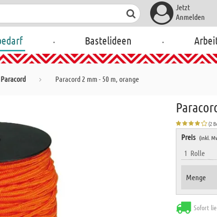
Jetzt
Anmelden
.
.
bedarf
Bastelideen
Arbei
Paracord
Paracord 2 mm - 50 m, orange
Paracor
(2 
Preis
(inkl. M
1
Rolle
Menge
Sofort li