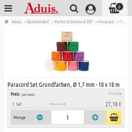
0
Aduis
> Bastelbedarf
> Perlen & Schmuck DIY
> Paracord
> Paraco
Paracord Set Grundfarben, Ø 1,7 mm - 10 x 18 m
Preis
N° 311756
(inkl. MwSt.)
27,10 €
1
Set
(100cm = 0,15 €)
Menge