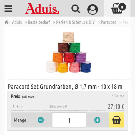
0
Aduis
> Bastelbedarf
> Perlen & Schmuck DIY
> Paracord
> Paraco
Paracord Set Grundfarben, Ø 1,7 mm - 10 x 18 m
Preis
N° 311756
(inkl. MwSt.)
27,10 €
1
Set
(100cm = 0,15 €)
Menge