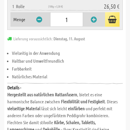
26,50 €
1
Rolle
(100g = 5,30 €)
Menge
Lieferung voraussichtlich:
Dienstag, 11. August
Vielseitig in der Anwendung
Haltbar und Umweltfreundlich
Farbbarkeit
Natürliches Material
Details -
Hergestellt aus natürlichen Rattanfasern
, bietet es eine
harmonische Balance zwischen
Flexibilität und Festigkeit
. Dieses
vielseitige Material
lässt sich leicht
einfärben
und perfekt mit
anderen Farben oder ungefärbtem Peddigrohr kombinieren.
Flechten Sie damit stilvolle
Körbe, Schalen, Tabletts,
Lampenschirme
und
Dekobälle
– Ihrer Kreativität sind keine