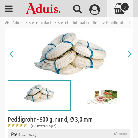
0
Aduis
> Bastelbedarf
> Bastel - Rohmaterialien
> Peddigrohr - Ratt
Peddigrohr - 500 g, rund, Ø 3,0 mm
(135 Bewertungen)
Preis
N° 601010
(inkl. MwSt.)