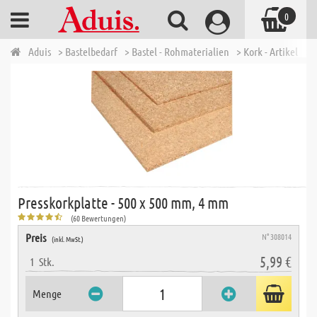
0
Aduis
> Bastelbedarf
> Bastel - Rohmaterialien
> Kork - Artikel
> 
Presskorkplatte - 500 x 500 mm, 4 mm
(60 Bewertungen)
Preis
N° 308014
(inkl. MwSt.)
5,99 €
1
Stk.
Menge