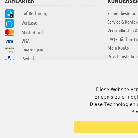
ZAHLARTEN
KUNDENSER
auf Rechnung
Schnellbestellun
Service & Kontak
Vorkasse
Versandkosten &
MasterCard
FAQ - Häufige F
VISA
Mein Konto
amazon pay
Privateinstellun
PayPal
SIE FINDEN UNS AUCH BEI
ÜBER ADUIS
Wir über uns
Diese Website ver
Jobs
Erlebnis zu ermögl
Impressum
Diese Technologien 
Be
AGB
Datenschutzerkl