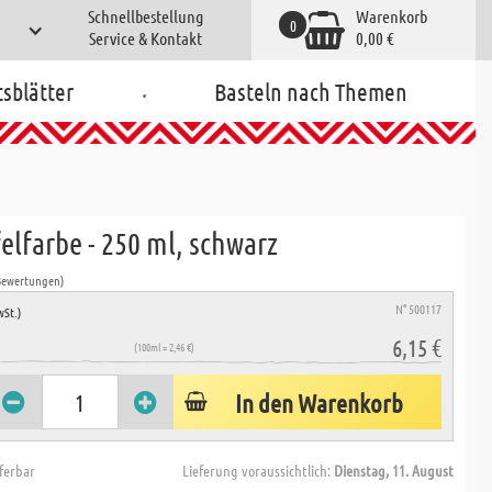
Schnellbestellung
Warenkorb
0
Service & Kontakt
0,00 €
.
tsblätter
Basteln nach Themen
elfarbe - 250 ml, schwarz
Bewertungen)
N° 500117
wSt.)
6,15 €
(100ml = 2,46 €)
In den Warenkorb
eferbar
Lieferung voraussichtlich:
Dienstag, 11. August