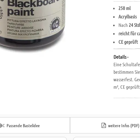
250 ml
Acrylbasis
Nach
24 Std
reicht für c
CE geprüft
Details -
Eine Schultaf
bestimmen Sie 
wasserfest. Ge
m², CE geprüft
Passende Bastelidee
weitere Infos (PDF)