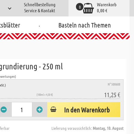
Schnellbestellung
Warenkorb
0
Service & Kontakt
0,00 €
.
tsblätter
Basteln nach Themen
rundierung - 250 ml
ewertungen)
N° 500608
wSt.)
11,25 €
(100ml = 4,50 €)
In den Warenkorb
eferbar
Lieferung voraussichtlich:
Montag, 10. August