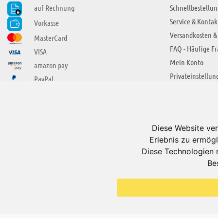
auf Rechnung
Schnellbestellun
Service & Kontak
Vorkasse
Versandkosten &
MasterCard
FAQ - Häufige F
VISA
Mein Konto
amazon pay
Privateinstellun
PayPal
SIE FINDEN UNS AUCH BEI
ÜBER ADUIS
Wir über uns
Diese Website ver
Jobs
Erlebnis zu ermögl
Impressum
Diese Technologien 
Be
AGB
Datenschutzerkl