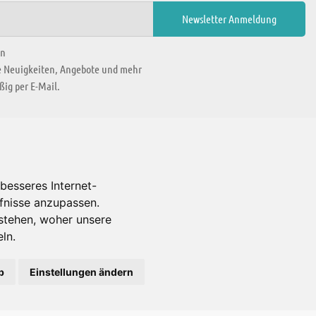
en
ie Neuigkeiten, Angebote und mehr
ig per E-Mail.
WIR BEFINDEN UNS IN
besseres Internet-
rfnisse anzupassen.
Es gibt uns auch in
stehen, woher unsere
ln.
b
Einstellungen ändern