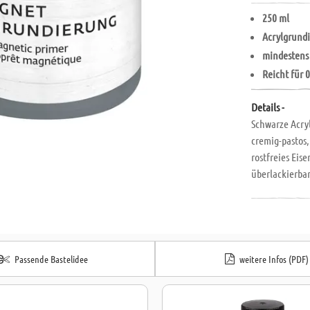
250 ml
Acrylgrund
mindestens
Reicht für 0
Details -
Schwarze Acry
cremig-pastos,
rostfreies Eis
überlackierbar
optimale Wirk
Karton, Styrop
schichtweisem 
Passende Bastelidee
weitere Infos (PDF)