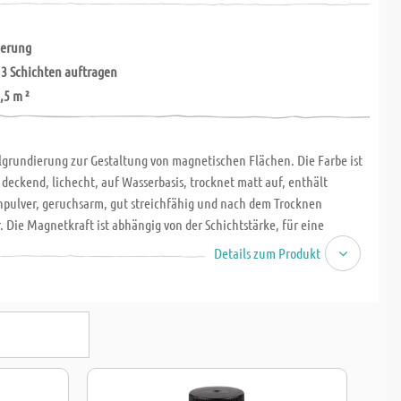
ierung
 3 Schichten auftragen
,5 m ²
lgrundierung zur Gestaltung von magnetischen Flächen. Die Farbe ist
 deckend, lichecht, auf Wasserbasis, trocknet matt auf, enthält
enpulver, geruchsarm, gut streichfähig und nach dem Trocknen
. Die Magnetkraft ist abhängig von der Schichtstärke, für eine
ung mindestens 3 Schichten auftragen. Zum Grundieren von Holz,
Details zum Produkt
or, Stein, Beton und MDF. Verbrauch: 250 ml entsprechen bei
Auftragen einer Reichweite von ca. 0,5 m ²