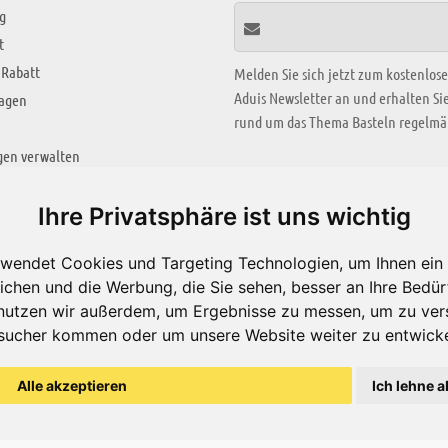
g
t
 Rabatt
Melden Sie sich jetzt zum kostenlos
Aduis Newsletter an und erhalten S
ragen
rund um das Thema Basteln regelmäß
gen verwalten
KREATIV ZONE
Ihre Privatsphäre ist uns wichtig
Aktuelles Video
wendet Cookies und Targeting Technologien, um Ihnen ein 
Alle Videos
ichen und die Werbung, die Sie sehen, besser an Ihre Bedü
Bastelideen
nutzen wir außerdem, um Ergebnisse zu messen, um zu ver
sucher kommen oder um unsere Website weiter zu entwicke
Arbeitsblätter
ärung
Alle akzeptieren
Ich lehne a
© Aduis 1996 - 2026