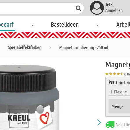
Jetzt
Anmelden
.
.
bedarf
Bastelideen
Arbei
Spezialeffektfarben
Magnetgrundierung - 250 ml
Magnetg
(2 B
Preis
(inkl. M
1
Flasche
Menge
Sofort li