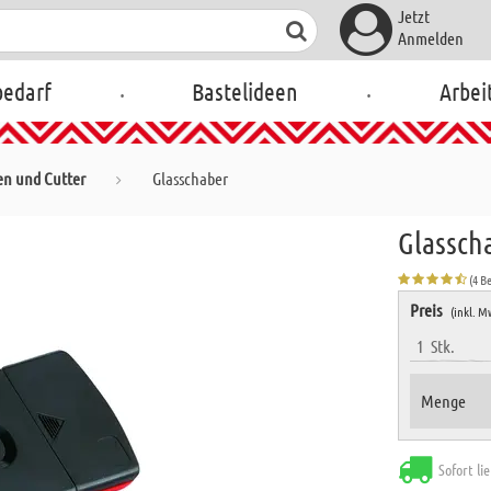
Jetzt
Anmelden
.
.
bedarf
Bastelideen
Arbei
en und Cutter
Glasschaber
Glassch
(4 B
Preis
(inkl. M
1
Stk.
Menge
Sofort li