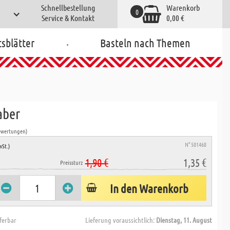
Schnellbestellung
Warenkorb
0
Service & Kontakt
0,00 €
.
tsblätter
Basteln nach Themen
aber
ewertungen)
N° 501468
wSt.)
1,90 €
1,35 €
Preissturz
In den Warenkorb
eferbar
Lieferung voraussichtlich:
Dienstag, 11. August