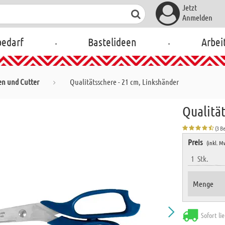
Jetzt
Anmelden
.
.
bedarf
Bastelideen
Arbei
en und Cutter
Qualitätsschere - 21 cm, Linkshänder
Qualität
(3 B
Preis
(inkl. M
1
Stk.
Menge
Sofort li