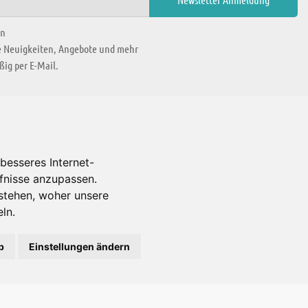
en
ie Neuigkeiten, Angebote und mehr
ig per E-Mail.
WIR BEFINDEN UNS IN
besseres Internet-
rfnisse anzupassen.
Es gibt uns auch in
stehen, woher unsere
ln.
b
Einstellungen ändern