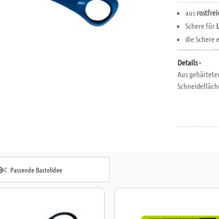
aus
rostfre
Schere für
die Schere 
Details -
Aus gehärtetem
Schneidefläche
Passende Bastelidee