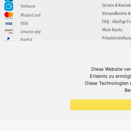
Service & Kontak
Vorkasse
Versandkosten &
MasterCard
FAQ - Häufige F
VISA
Mein Konto
amazon pay
Privateinstellun
PayPal
SIE FINDEN UNS AUCH BEI
ÜBER ADUIS
Wir über uns
Diese Website ver
Jobs
Erlebnis zu ermögl
Impressum
Diese Technologien 
Be
AGB
Datenschutzerkl