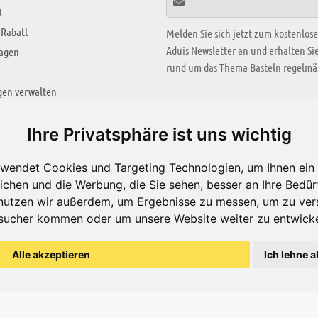
t
 Rabatt
Melden Sie sich jetzt zum kostenlos
Aduis Newsletter an und erhalten S
ragen
rund um das Thema Basteln regelmäß
gen verwalten
KREATIV ZONE
Ihre Privatsphäre ist uns wichtig
Aktuelles Video
wendet Cookies und Targeting Technologien, um Ihnen ein 
Alle Videos
ichen und die Werbung, die Sie sehen, besser an Ihre Bedü
Bastelideen
nutzen wir außerdem, um Ergebnisse zu messen, um zu ver
sucher kommen oder um unsere Website weiter zu entwicke
Arbeitsblätter
ärung
Alle akzeptieren
Ich lehne a
© Aduis 1996 - 2026