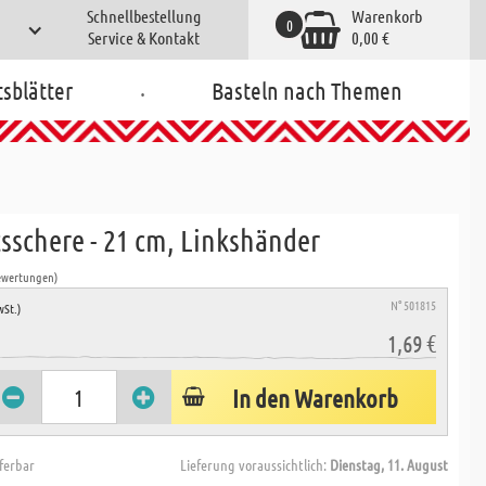
Schnellbestellung
Warenkorb
0
Service & Kontakt
0,00 €
.
tsblätter
Basteln nach Themen
sschere - 21 cm, Linkshänder
ewertungen)
N° 501815
wSt.)
1,69 €
In den Warenkorb
eferbar
Lieferung voraussichtlich:
Dienstag, 11. August