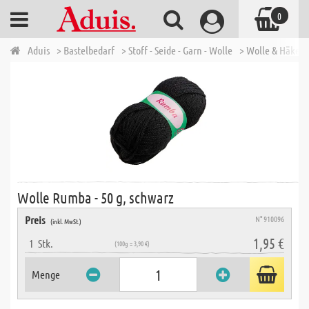
0
Aduis
> Bastelbedarf
> Stoff - Seide - Garn - Wolle
> Wolle & Häkelg
Wolle Rumba - 50 g, schwarz
Preis
N° 910096
(inkl. MwSt.)
1,95 €
1
Stk.
(100g = 3,90 €)
Menge