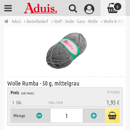
0
Aduis
> Bastelbedarf
> Stoff - Seide - Garn - Wolle
> Wolle & Häkelg
Wolle Rumba - 50 g, mittelgrau
Preis
N° 921873
(inkl. MwSt.)
1,95 €
1
Stk.
(100g = 3,90 €)
Menge