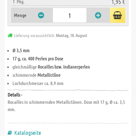
1,95 €
1
Pkg.
Menge
Lieferung voraussichtlich:
Montag, 10. August
Ø 3,5 mm
17 g, ca. 400 Perlen pro Dose
gleichmäßige
Rocailles bzw. Indianerperlen
schimmernde
Metallictöne
Lochdurchmesser ca. 0,9 mm
Details -
Rocailles in schimmernden Metallictönen. Dose mit 17 g, Ø ca. 3,5
mm.
Katalogseite