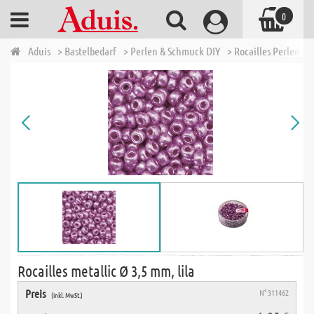
0
Aduis
> Bastelbedarf
> Perlen & Schmuck DIY
> Rocailles Perlen - 
Rocailles metallic Ø 3,5 mm, lila
Preis
N° 311462
(inkl. MwSt.)