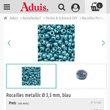
0
Aduis
> Bastelbedarf
> Perlen & Schmuck DIY
> Rocailles Perlen - 
Rocailles metallic Ø 3,5 mm, blau
Preis
N° 311463
(inkl. MwSt.)