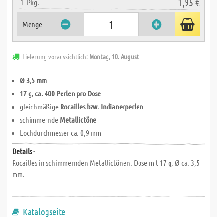
1,95 €
1
Pkg.
Menge
Lieferung voraussichtlich:
Montag, 10. August
Ø 3,5 mm
17 g, ca. 400 Perlen pro Dose
gleichmäßige
Rocailles bzw. Indianerperlen
schimmernde
Metallictöne
Lochdurchmesser ca. 0,9 mm
Details -
Rocailles in schimmernden Metallictönen. Dose mit 17 g, Ø ca. 3,5
mm.
Katalogseite