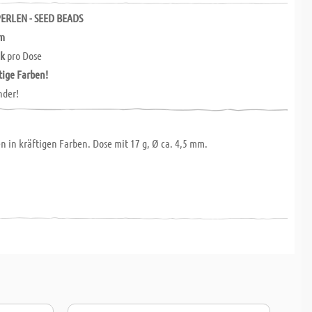
ERLEN - SEED BEADS
mm
ck
pro Dose
tige Farben!
nder!
en in kräftigen Farben. Dose mit 17 g, Ø ca. 4,5 mm.