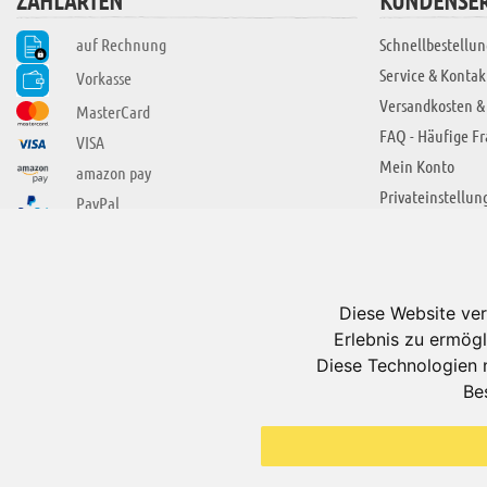
ZAHLARTEN
KUNDENSER
auf Rechnung
Schnellbestellun
Service & Kontak
Vorkasse
Versandkosten &
MasterCard
FAQ - Häufige F
VISA
Mein Konto
amazon pay
Privateinstellun
PayPal
SIE FINDEN UNS AUCH BEI
ÜBER ADUIS
Wir über uns
Diese Website ver
Jobs
Erlebnis zu ermögl
Impressum
Diese Technologien 
Be
AGB
Datenschutzerkl