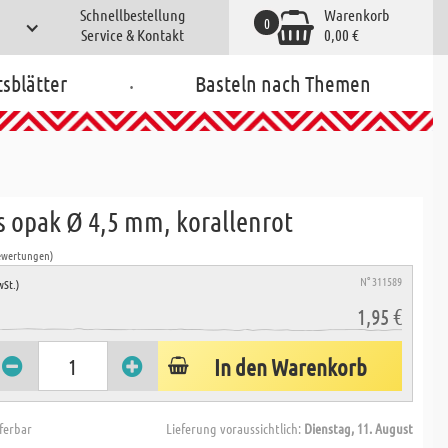
Schnellbestellung
Warenkorb
0
Service & Kontakt
0,00 €
.
tsblätter
Basteln nach Themen
s opak Ø 4,5 mm, korallenrot
ewertungen)
N° 311589
wSt.)
1,95 €
In den Warenkorb
eferbar
Lieferung voraussichtlich:
Dienstag, 11. August