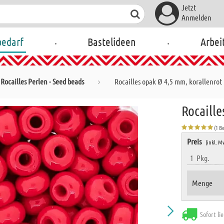
Jetzt
Anmelden
.
.
bedarf
Bastelideen
Arbei
Rocailles Perlen - Seed beads
Rocailles opak Ø 4,5 mm, korallenrot
Rocaille
(1 B
Preis
(inkl. M
1
Pkg.
Menge
Sofort li