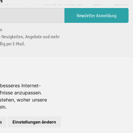
N
en
ie Neuigkeiten, Angebote und mehr
ig per E-Mail.
WIR BEFINDEN UNS IN
besseres Internet-
rfnisse anzupassen.
Es gibt uns auch in
stehen, woher unsere
ln.
b
Einstellungen ändern