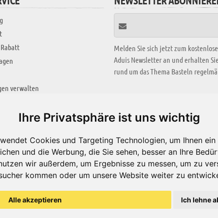
VICE
NEWSLETTER ABONNIERE
g
t
 Rabatt
Melden Sie sich jetzt zum kostenlos
Aduis Newsletter an und erhalten S
ragen
rund um das Thema Basteln regelmäß
gen verwalten
KREATIV ZONE
Ihre Privatsphäre ist uns wichtig
Aktuelles Video
wendet Cookies und Targeting Technologien, um Ihnen ein 
Alle Videos
ichen und die Werbung, die Sie sehen, besser an Ihre Bedü
Bastelideen
nutzen wir außerdem, um Ergebnisse zu messen, um zu ver
sucher kommen oder um unsere Website weiter zu entwicke
Arbeitsblätter
ärung
Alle akzeptieren
Ich lehne a
© Aduis 1996 - 2026