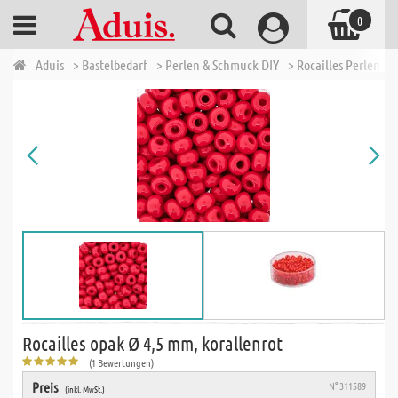
0
Aduis
> Bastelbedarf
> Perlen & Schmuck DIY
> Rocailles Perlen - 
Rocailles opak Ø 4,5 mm, korallenrot
(1 Bewertungen)
Preis
N° 311589
(inkl. MwSt.)