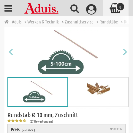
0
Aduis
> Werken & Technik
> Zuschnittservice
> Rundstäbe
> Rund
Rundstab Ø 10 mm, Zuschnitt
(27 Bewertungen)
Preis
N° 803337
(inkl. MwSt.)