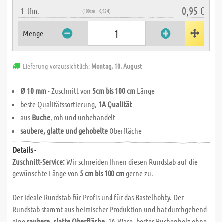
0,95 €
1
lfm.
(100cm = 0,95 €)
Menge
Lieferung voraussichtlich:
Montag, 10. August
Ø 10 mm
- Zuschnitt von
5cm bis 100 cm
Länge
beste Qualitätssortierung,
1A Qualität
aus
Buche
, roh und unbehandelt
saubere, glatte und gehobelte
Oberfläche
Details -
Zuschnitt-Service:
Wir schneiden Ihnen diesen Rundstab auf die
gewünschte Länge von
5 cm bis 100 cm
gerne zu.
Der ideale Rundstab für Profis und für das Bastelhobby. Der
Rundstab stammt aus heimischer Produktion und hat durchgehend
eine
saubere, glatte Oberfläche
. 1A-Ware, bestes Buchenholz ohne