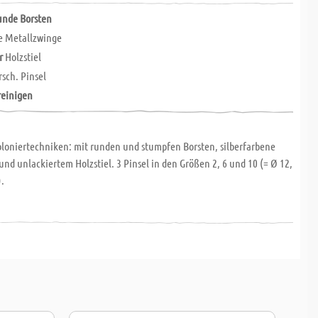
unde Borsten
e Metallzwinge
r
Holzstiel
rsch. Pinsel
reinigen
abloniertechniken: mit runden und stumpfen Borsten, silberfarbene
nd unlackiertem Holzstiel. 3 Pinsel in den Größen 2, 6 und 10 (= Ø 12,
.