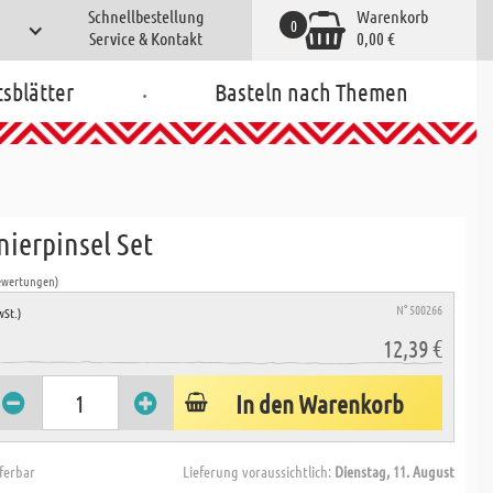
Schnellbestellung
Warenkorb
0
Service & Kontakt
0,00 €
.
tsblätter
Basteln nach Themen
nierpinsel Set
ewertungen)
N° 500266
wSt.)
12,39 €
In den Warenkorb
eferbar
Lieferung voraussichtlich:
Dienstag, 11. August