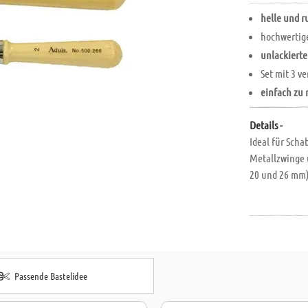
helle und r
hochwertig
unlackierte
Set mit 3 ve
einfach zu 
Details -
Ideal für Sch
Metallzwinge u
20 und 26 mm)
Passende Bastelidee