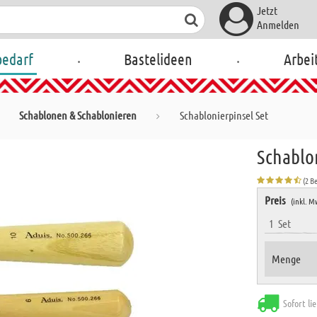
Jetzt
Anmelden
.
.
bedarf
Bastelideen
Arbei
Schablonen & Schablonieren
Schablonierpinsel Set
Schablo
(2 B
Preis
(inkl. M
1
Set
Menge
Sofort li