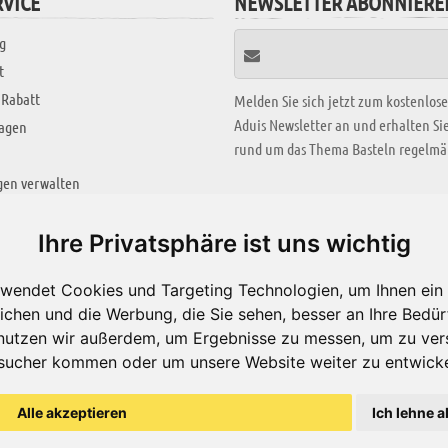
VICE
NEWSLETTER ABONNIERE
g
t
 Rabatt
Melden Sie sich jetzt zum kostenlos
Aduis Newsletter an und erhalten S
ragen
rund um das Thema Basteln regelmäß
gen verwalten
KREATIV ZONE
Ihre Privatsphäre ist uns wichtig
Aktuelles Video
wendet Cookies und Targeting Technologien, um Ihnen ein 
Alle Videos
ichen und die Werbung, die Sie sehen, besser an Ihre Bedü
Bastelideen
nutzen wir außerdem, um Ergebnisse zu messen, um zu ver
sucher kommen oder um unsere Website weiter zu entwicke
Arbeitsblätter
ärung
Alle akzeptieren
Ich lehne a
© Aduis 1996 - 2026