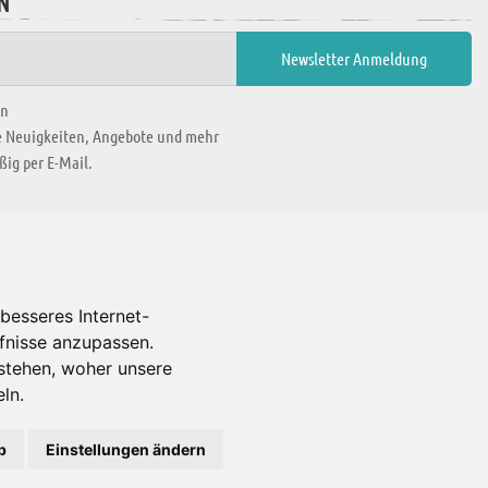
N
en
ie Neuigkeiten, Angebote und mehr
ig per E-Mail.
WIR BEFINDEN UNS IN
besseres Internet-
rfnisse anzupassen.
Es gibt uns auch in
stehen, woher unsere
ln.
b
Einstellungen ändern