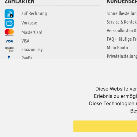
ZAHLARTEN
KUNDENSER
auf Rechnung
Schnellbestellun
Service & Kontak
Vorkasse
Versandkosten &
MasterCard
FAQ - Häufige F
VISA
Mein Konto
amazon pay
Privateinstellun
PayPal
SIE FINDEN UNS AUCH BEI
ÜBER ADUIS
Wir über uns
Diese Website ver
Jobs
Erlebnis zu ermögl
Impressum
Diese Technologien 
Be
AGB
Datenschutzerkl