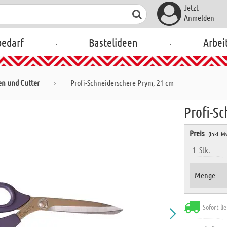
Jetzt
Anmelden
.
.
bedarf
Bastelideen
Arbei
en und Cutter
Profi-Schneiderschere Prym, 21 cm
Profi-S
Preis
(inkl. M
1
Stk.
Menge
Sofort li