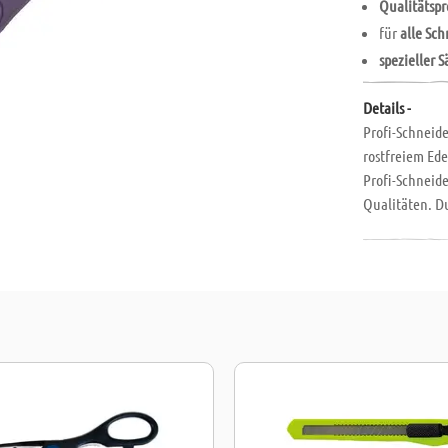
Qualitätsp
für
alle Sc
spezieller S
Details -
Profi-Schneide
rostfreiem Ede
Profi-Schneide
Qualitäten. Du
Seide oder Kun
schwierigen St
leichtes Schn
Qualitätsprod