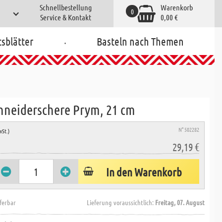
Schnellbestellung
Warenkorb
0
Service & Kontakt
0,00 €
.
tsblätter
Basteln nach Themen
chneiderschere Prym, 21 cm
N° 502282
wSt.)
29,19 €
In den Warenkorb
eferbar
Lieferung voraussichtlich:
Freitag, 07. August