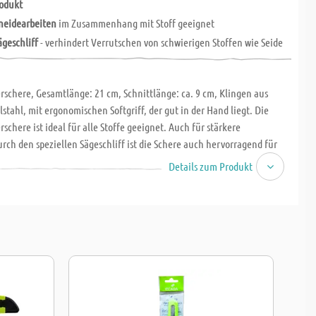
rodukt
hneidearbeiten
im Zusammenhang mit Stoff geeignet
ägeschliff
- verhindert Verrutschen von schwierigen Stoffen wie Seide
rschere, Gesamtlänge: 21 cm, Schnittlänge: ca. 9 cm, Klingen aus
lstahl, mit ergonomischen Softgriff, der gut in der Hand liegt. Die
rschere ist ideal für alle Stoffe geeignet. Auch für stärkere
rch den speziellen Sägeschliff ist die Schere auch hervorragend für
stfaser geeignet. Durch diesen wird auch das Verrutschen von
Details zum Produkt
offen. Kein Quetschen des Stoffes. Der Softgriff garantiert für ein
eiden mit möglichst wenig Kraftaufwand. Ein hervorragendes
ukt.