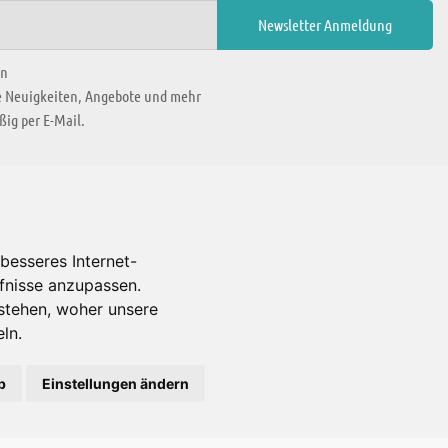
en
ie Neuigkeiten, Angebote und mehr
ig per E-Mail.
WIR BEFINDEN UNS IN
besseres Internet-
rfnisse anzupassen.
Es gibt uns auch in
stehen, woher unsere
ln.
b
Einstellungen ändern