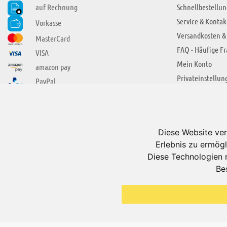
auf Rechnung
Schnellbestellun
Service & Kontak
Vorkasse
Versandkosten &
MasterCard
FAQ - Häufige F
VISA
Mein Konto
amazon pay
Privateinstellun
PayPal
SIE FINDEN UNS AUCH BEI
ÜBER ADUIS
Wir über uns
Diese Website ver
Jobs
Erlebnis zu ermögl
Impressum
Diese Technologien 
Be
AGB
Datenschutzerkl