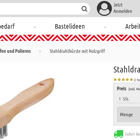
Jetzt
Anmelden
.
.
bedarf
Bastelideen
Arbei
ifen und Polieren
Stahldrahtbürste mit Holzgriff
Stahldra
(2 B
Preis
(inkl. M
1
Stk.
Menge
Sofort li