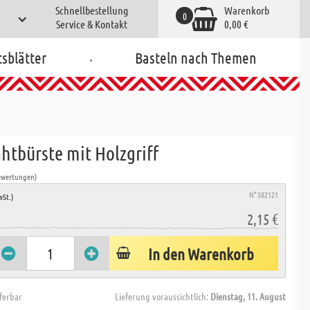
Schnellbestellung
Warenkorb
0
Service & Kontakt
0,00 €
.
tsblätter
Basteln nach Themen
htbürste mit Holzgriff
ewertungen)
N° 502121
wSt.)
2,15 €
In den Warenkorb
eferbar
Lieferung voraussichtlich:
Dienstag, 11. August