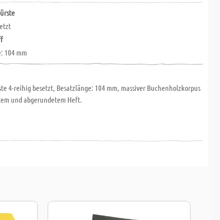
ürste
etzt
ff
e: 104 mm
ste 4-reihig besetzt, Besatzlänge: 104 mm, massiver Buchenholzkorpus
tem und abgerundetem Heft.