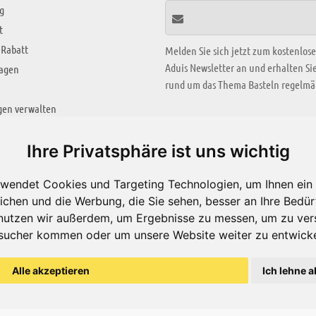
g
t
 Rabatt
Melden Sie sich jetzt zum kostenlos
Aduis Newsletter an und erhalten S
ragen
rund um das Thema Basteln regelmäß
gen verwalten
KREATIV ZONE
Ihre Privatsphäre ist uns wichtig
Aktuelles Video
wendet Cookies und Targeting Technologien, um Ihnen ein 
Alle Videos
ichen und die Werbung, die Sie sehen, besser an Ihre Bedü
Bastelideen
nutzen wir außerdem, um Ergebnisse zu messen, um zu ver
sucher kommen oder um unsere Website weiter zu entwicke
Arbeitsblätter
ärung
Alle akzeptieren
Ich lehne a
© Aduis 1996 - 2026