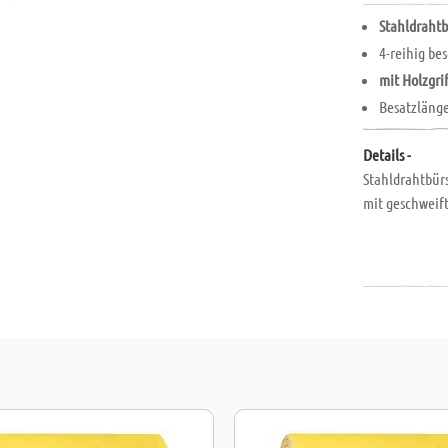
Stahldrahtb
4-reihig bes
mit Holzgri
Besatzläng
Details -
Stahldrahtbür
mit geschweif