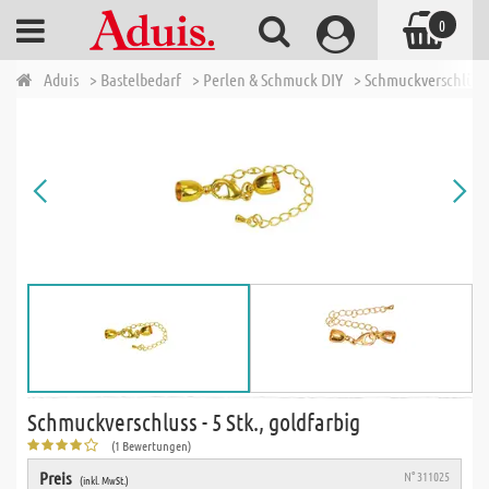
0
Aduis
> Bastelbedarf
> Perlen & Schmuck DIY
> Schmuckverschlüss
Schmuckverschluss - 5 Stk., goldfarbig
(1 Bewertungen)
Preis
N° 311025
(inkl. MwSt.)