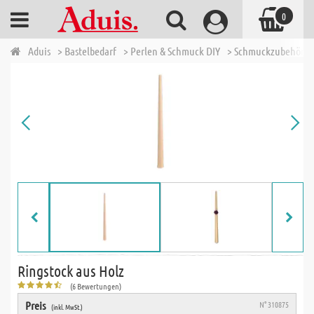
0
Aduis
> Bastelbedarf
> Perlen & Schmuck DIY
> Schmuckzubehör
Ringstock aus Holz
(6 Bewertungen)
Preis
N° 310875
(inkl. MwSt.)