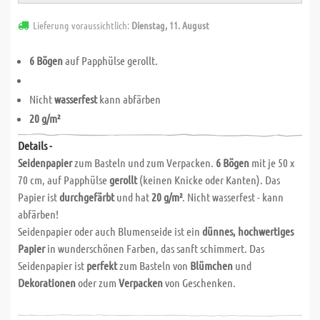
Lieferung voraussichtlich:
Dienstag, 11. August
6 Bögen
auf Papphülse gerollt.
Nicht
wasserfest
kann abfärben
20 g/m²
Details -
Seidenpapier
zum Basteln und zum Verpacken.
6 Bögen
mit je 50 x
70 cm, auf Papphülse
gerollt
(keinen Knicke oder Kanten). Das
Papier ist
durchgefärbt
und hat
20 g/m²
. Nicht wasserfest - kann
abfärben!
Seidenpapier oder auch Blumenseide ist ein
dünnes, hochwertiges
Papier
in wunderschönen Farben, das sanft schimmert. Das
Seidenpapier ist
perfekt
zum Basteln von
Blümchen
und
Dekorationen
oder zum
Verpacken
von Geschenken.