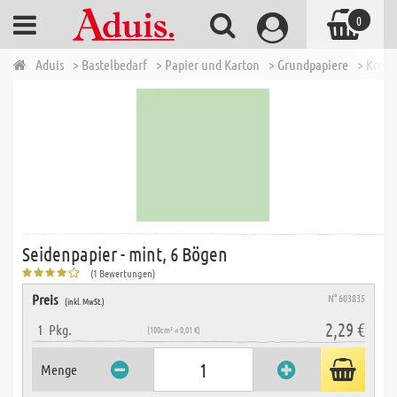
0
Aduis
> Bastelbedarf
> Papier und Karton
> Grundpapiere
> Krepp
Seidenpapier - mint, 6 Bögen
(1 Bewertungen)
Preis
N° 603835
(inkl. MwSt.)
2,29 €
1
Pkg.
(100cm² = 0,01 €)
Menge