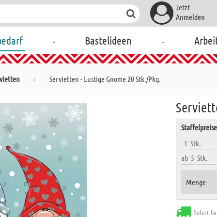
Jetzt
Anmelden
.
.
bedarf
Bastelideen
Arbei
vietten
Servietten - Lustige Gnome 20 Stk./Pkg.
Serviett
Staffelpreis
1
Stk.
ab
5
Stk.
Menge
Sofort li