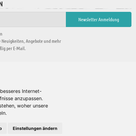
N
en
ie Neuigkeiten, Angebote und mehr
ig per E-Mail.
WIR BEFINDEN UNS IN
besseres Internet-
rfnisse anzupassen.
Es gibt uns auch in
stehen, woher unsere
ln.
b
Einstellungen ändern