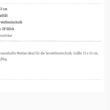
33 cm
alität
erviettentechnik
ro
20 Stück
nsetzbar
raumhafte Motive ideal für die Serviettentechnik. Größe 33 x 33 cm,
./Pkg.