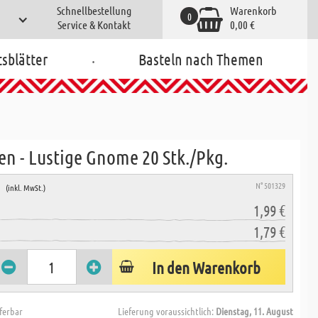
Schnellbestellung
Warenkorb
0
Service & Kontakt
0,00 €
.
tsblätter
Basteln nach Themen
en - Lustige Gnome 20 Stk./Pkg.
e
N° 501329
(inkl. MwSt.)
1,99 €
1,79 €
In den Warenkorb
eferbar
Lieferung voraussichtlich:
Dienstag, 11. August