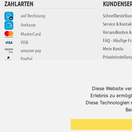
ZAHLARTEN
KUNDENSER
auf Rechnung
Schnellbestellun
Service & Kontak
Vorkasse
Versandkosten &
MasterCard
FAQ - Häufige F
VISA
Mein Konto
amazon pay
Privateinstellun
PayPal
SIE FINDEN UNS AUCH BEI
ÜBER ADUIS
Wir über uns
Diese Website ver
Jobs
Erlebnis zu ermögl
Impressum
Diese Technologien 
Be
AGB
Datenschutzerkl