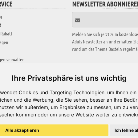
VICE
NEWSLETTER ABONNIERE
g
t
 Rabatt
Melden Sie sich jetzt zum kostenlos
Aduis Newsletter an und erhalten S
ragen
rund um das Thema Basteln regelmäß
gen verwalten
KREATIV ZONE
Ihre Privatsphäre ist uns wichtig
Aktuelles Video
wendet Cookies und Targeting Technologien, um Ihnen ein 
Alle Videos
ichen und die Werbung, die Sie sehen, besser an Ihre Bedü
Bastelideen
nutzen wir außerdem, um Ergebnisse zu messen, um zu ver
sucher kommen oder um unsere Website weiter zu entwicke
Arbeitsblätter
ärung
Alle akzeptieren
Ich lehne a