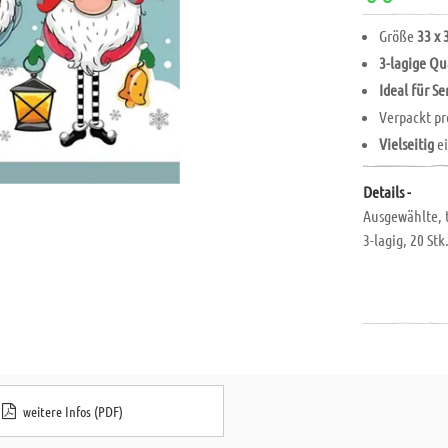
Größe
33 x 
3-lagige Qu
Ideal für S
Verpackt p
Vielseitig
ei
Details -
Ausgewählte, t
3-lagig, 20 Stk
weitere Infos (PDF)