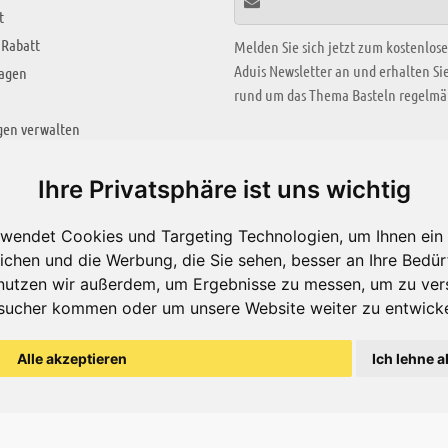
t
 Rabatt
Melden Sie sich jetzt zum kostenlos
Aduis Newsletter an und erhalten S
ragen
rund um das Thema Basteln regelmäß
gen verwalten
KREATIV ZONE
Ihre Privatsphäre ist uns wichtig
Aktuelles Video
wendet Cookies und Targeting Technologien, um Ihnen ein 
Alle Videos
ichen und die Werbung, die Sie sehen, besser an Ihre Bedü
Bastelideen
nutzen wir außerdem, um Ergebnisse zu messen, um zu ver
sucher kommen oder um unsere Website weiter zu entwicke
Arbeitsblätter
ärung
Alle akzeptieren
Ich lehne a
© Aduis 1996 - 2026