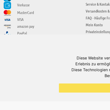
Service & Kontak
Vorkasse
Versandkosten &
MasterCard
FAQ - Häufige F
VISA
Mein Konto
amazon pay
Privateinstellun
PayPal
SIE FINDEN UNS AUCH BEI
ÜBER ADUIS
Wir über uns
Diese Website ver
Jobs
Erlebnis zu ermögl
Impressum
Diese Technologien 
Be
AGB
Datenschutzerkl