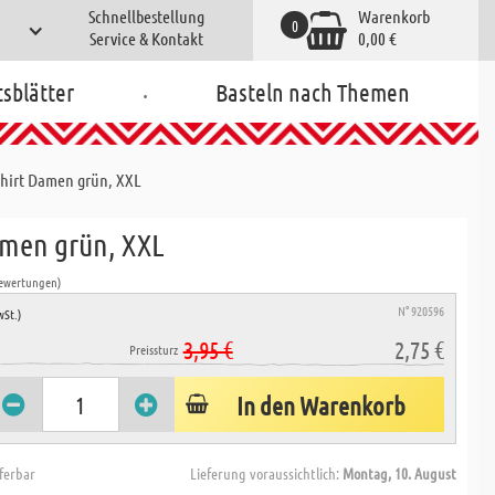
Schnellbestellung
Warenkorb
0
Service & Kontakt
0,00 €
.
tsblätter
Basteln nach Themen
Shirt Damen grün, XXL
amen grün, XXL
Bewertungen)
N° 920596
wSt.)
3,95 €
2,75 €
Preissturz
In den Warenkorb
eferbar
Lieferung voraussichtlich:
Montag, 10. August