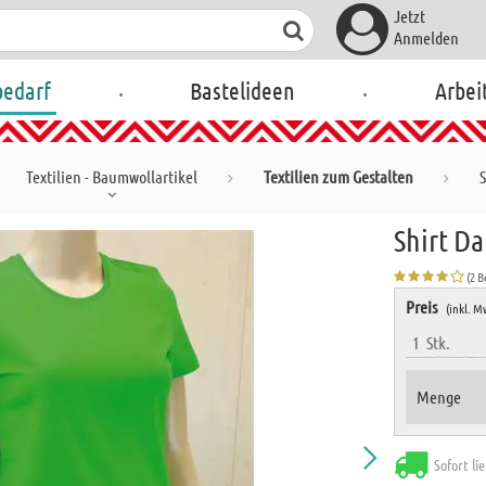
Jetzt
Anmelden
.
.
bedarf
Bastelideen
Arbei
Textilien - Baumwollartikel
Textilien zum Gestalten
Shirt D
(2 
Preis
(inkl. M
1
Stk.
Menge
Sofort li