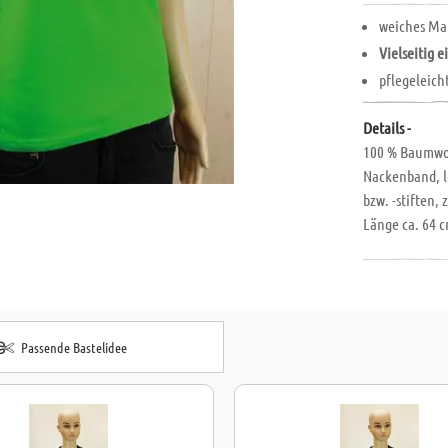
weiches Ma
Vielseitig e
pflegeleich
Details -
100 % Baumwol
Nackenband, l
bzw. -stiften,
Länge ca. 64 
Passende Bastelidee