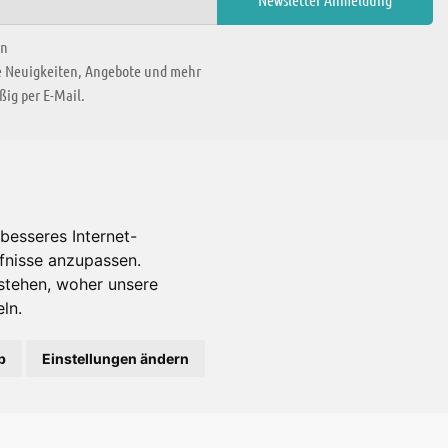
en
ie Neuigkeiten, Angebote und mehr
ig per E-Mail.
WIR BEFINDEN UNS IN
besseres Internet-
rfnisse anzupassen.
Es gibt uns auch in
stehen, woher unsere
ln.
b
Einstellungen ändern