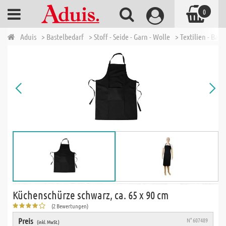
0
Aduis
> Bastelbedarf
> Stoff - Seide - Garn - Wolle
> Textilien - Bau
Küchenschürze schwarz, ca. 65 x 90 cm
(2 Bewertungen)
Preis
N° 607489
(inkl. MwSt.)