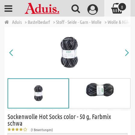
0
Aduis
> Bastelbedarf
> Stoff - Seide - Garn - Wolle
> Wolle & Häkelg
Sockenwolle Hot Socks color - 50 g, Farbmix
schwa
(1 Bewertungen)