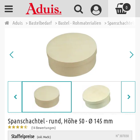
0
Aduis
> Bastelbedarf
> Bastel - Rohmaterialien
> Spanschachteln -
Spanschachtel - rund, Höhe 50 - Ø 145 mm
(14 Bewertungen)
Staffelpreise
N° 307030
(inkl. MwSt.)