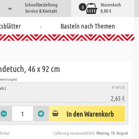
Schnellbestellung
Warenkorb
0
Service & Kontakt
0,00 €
.
tsblätter
Basteln nach Themen
ndetuch, 46 x 92 cm
Bewertungen)
N° 607228
wSt.)
2,65 €
In den Warenkorb
eferbar
Lieferung voraussichtlich:
Montag, 10. August