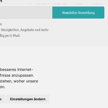
N
en
ie Neuigkeiten, Angebote und mehr
ig per E-Mail.
WIR BEFINDEN UNS IN
besseres Internet-
rfnisse anzupassen.
Es gibt uns auch in
stehen, woher unsere
ln.
b
Einstellungen ändern