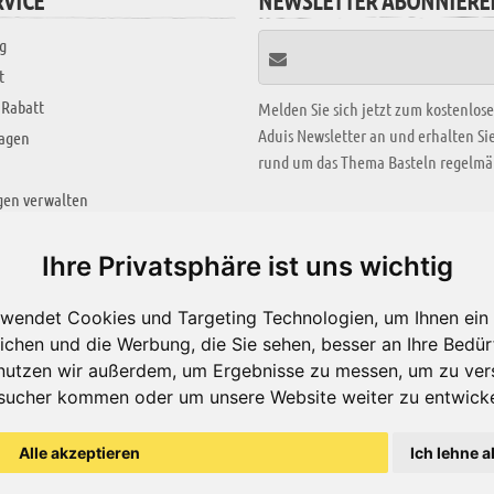
VICE
NEWSLETTER ABONNIERE
g
t
 Rabatt
Melden Sie sich jetzt zum kostenlos
Aduis Newsletter an und erhalten S
ragen
rund um das Thema Basteln regelmäß
gen verwalten
KREATIV ZONE
Ihre Privatsphäre ist uns wichtig
Aktuelles Video
wendet Cookies und Targeting Technologien, um Ihnen ein 
Alle Videos
ichen und die Werbung, die Sie sehen, besser an Ihre Bedü
Bastelideen
nutzen wir außerdem, um Ergebnisse zu messen, um zu ver
sucher kommen oder um unsere Website weiter zu entwicke
Arbeitsblätter
ärung
Alle akzeptieren
Ich lehne a
© Aduis 1996 - 2026