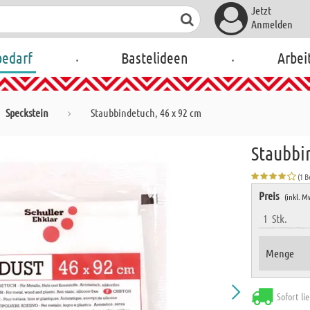
Jetzt
Anmelden
.
.
bedarf
Bastelideen
Arbei
Speckstein
Staubbindetuch, 46 x 92 cm
Staubbi
(1 
Preis
(inkl. M
1
Stk.
Menge
Sofort li