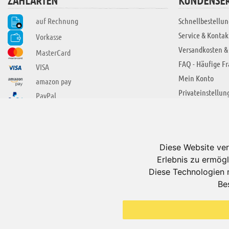
ZAHLARTEN
KUNDENSER
auf Rechnung
Schnellbestellun
Service & Kontak
Vorkasse
Versandkosten &
MasterCard
FAQ - Häufige F
VISA
Mein Konto
amazon pay
Privateinstellun
PayPal
SIE FINDEN UNS AUCH BEI
ÜBER ADUIS
Wir über uns
Diese Website ver
Jobs
Erlebnis zu ermögl
Impressum
Diese Technologien 
Be
AGB
Datenschutzerkl