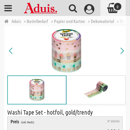
0
Aduis
> Bastelbedarf
> Papier und Karton
> Dekomaterial
> Sticke
Washi Tape Set - hotfoil, gold/trendy
Preis
N° 603436
(inkl. MwSt.)