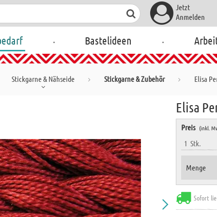
Jetzt
Anmelden
.
.
bedarf
Bastelideen
Arbei
Stickgarne & Nähseide
Stickgarne & Zubehör
Elisa Pe
Elisa Pe
Preis
(inkl. M
1
Stk.
Menge
Sofort li