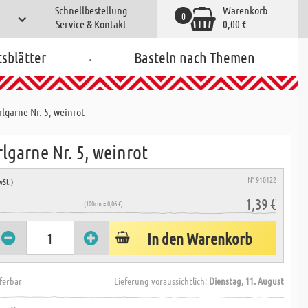
Schnellbestellung
Warenkorb
0
Service & Kontakt
0,00 €
.
tsblätter
Basteln nach Themen
rlgarne Nr. 5, weinrot
rlgarne Nr. 5, weinrot
N° 910122
wSt.)
1,39 €
(100cm = 0,06 €)
In den Warenkorb
eferbar
Lieferung voraussichtlich:
Dienstag, 11. August