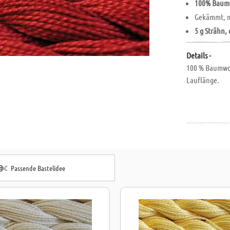
100% Baum
Gekämmt, me
5 g Strähn,
Details -
100 % Baumwoll
Lauflänge.
Passende Bastelidee