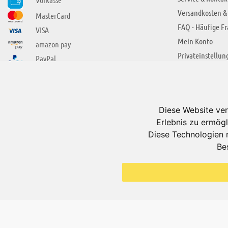
Versandkosten &
MasterCard
FAQ - Häufige F
VISA
Mein Konto
amazon pay
Privateinstellun
PayPal
SIE FINDEN UNS AUCH BEI
ÜBER ADUIS
Wir über uns
Diese Website ver
Jobs
Erlebnis zu ermögl
Impressum
Diese Technologien 
Be
AGB
Datenschutzerkl