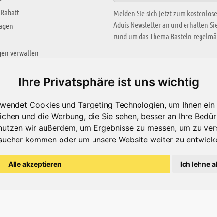
 Rabatt
Melden Sie sich jetzt zum kostenlos
Aduis Newsletter an und erhalten S
ragen
rund um das Thema Basteln regelmäß
gen verwalten
KREATIV ZONE
Ihre Privatsphäre ist uns wichtig
Aktuelles Video
wendet Cookies und Targeting Technologien, um Ihnen ein 
Alle Videos
ichen und die Werbung, die Sie sehen, besser an Ihre Bedü
Bastelideen
nutzen wir außerdem, um Ergebnisse zu messen, um zu ver
sucher kommen oder um unsere Website weiter zu entwicke
Arbeitsblätter
ärung
Alle akzeptieren
Ich lehne a
© Aduis 1996 - 2026