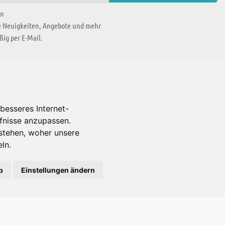
en
ie Neuigkeiten, Angebote und mehr
ig per E-Mail.
WIR BEFINDEN UNS IN
besseres Internet-
rfnisse anzupassen.
Es gibt uns auch in
stehen, woher unsere
ln.
b
Einstellungen ändern