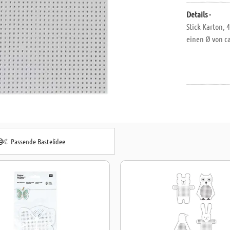
Details -
Stick Karton, 
einen Ø von ca
Passende Bastelidee