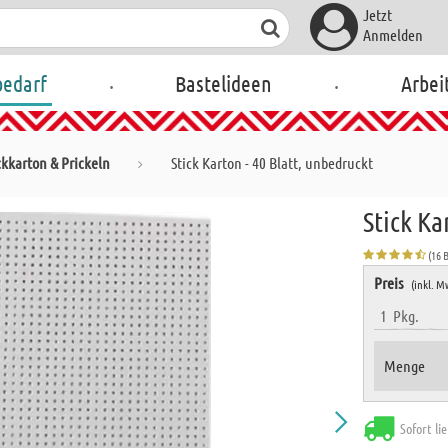
Jetzt
Anmelden
.
.
bedarf
Bastelideen
Arbei
ckkarton & Prickeln
Stick Karton - 40 Blatt, unbedruckt
Stick Ka
(16 
Preis
(inkl. M
1
Pkg.
Menge
Sofort li