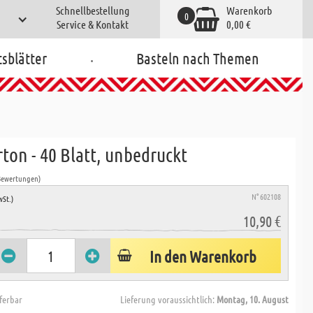
Schnellbestellung
Warenkorb
0
Service & Kontakt
0,00 €
.
tsblätter
Basteln nach Themen
rton - 40 Blatt, unbedruckt
Bewertungen)
N° 602108
wSt.)
10,90 €
In den Warenkorb
eferbar
Lieferung voraussichtlich:
Montag, 10. August