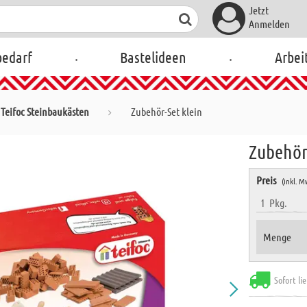
Jetzt
Anmelden
.
.
bedarf
Bastelideen
Arbei
Teifoc Steinbaukästen
Zubehör-Set klein
Zubehör
Preis
(inkl. M
1
Pkg.
Menge
Sofort li