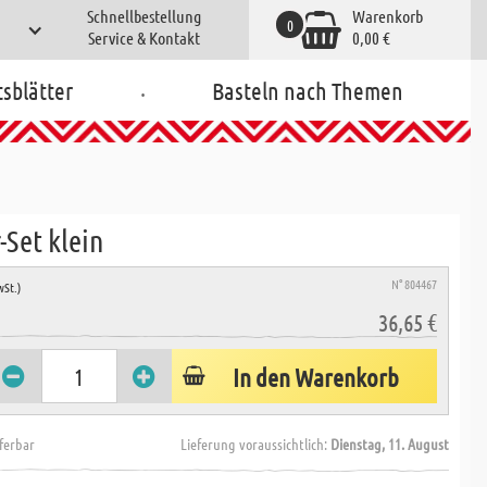
Schnellbestellung
Warenkorb
0
Service & Kontakt
0,00 €
.
tsblätter
Basteln nach Themen
-Set klein
N° 804467
wSt.)
36,65 €
In den Warenkorb
eferbar
Lieferung voraussichtlich:
Dienstag, 11. August